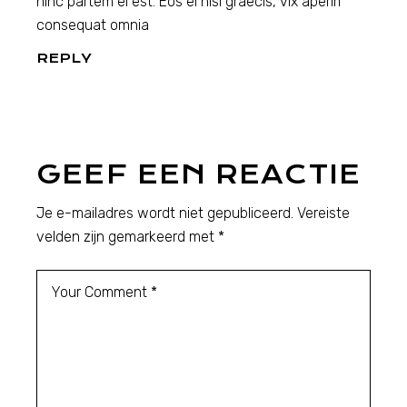
hinc partem ei est. Eos ei nisl graecis, vix aperiri
consequat omnia
REPLY
GEEF EEN REACTIE
Je e-mailadres wordt niet gepubliceerd.
Vereiste
velden zijn gemarkeerd met
*