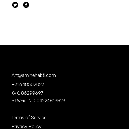
Art@aminehabti.com
+31648502023
KvK: 86299697
BTW-id: NL004224819B23
Terms of Service
Privacy Policy