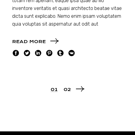
totam rem aperiam, eaque ipsa quae ab illo
inventore veritatis et quasi architecto beatae vitae
dicta sunt explicabo. Nemo enim ipsam voluptatem
quia voluptas sit aspernatur aut odit aut
READ MORE
BERICHTEN
01
02
PAGINERING