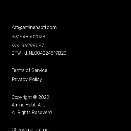
Art@aminehabti.com
+31648502023
KvK: 86299697
BTW-id: NL004224819B23
Terms of Service
Privacy Policy
Copyright © 2022
Amine Habti Art,
All Rights Reseverd
Check me out on!